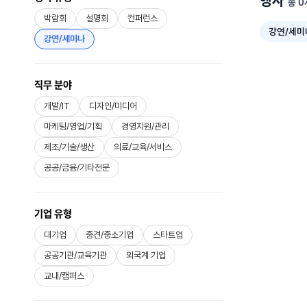
행사
총 0
박람회
설명회
컨퍼런스
강연/세미
강연/세미나
직무 분야
개발/IT
디자인/미디어
마케팅/영업/기획
경영지원/관리
제조/기술/생산
의료/교육/서비스
공공/금융/기타전문
기업 유형
대기업
중견/중소기업
스타트업
공공기관/교육기관
외국계 기업
교내/캠퍼스