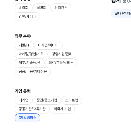
행사
총 0
박람회
설명회
컨퍼런스
교내/캠퍼
강연/세미나
직무 분야
개발/IT
디자인/미디어
마케팅/영업/기획
경영지원/관리
제조/기술/생산
의료/교육/서비스
공공/금융/기타전문
기업 유형
대기업
중견/중소기업
스타트업
공공기관/교육기관
외국계 기업
교내/캠퍼스