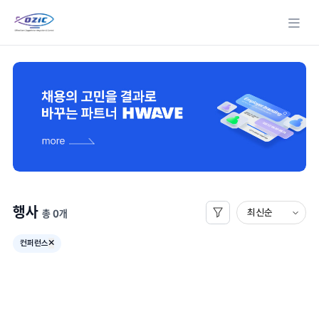
메뉴
행사
총 0개
컨퍼런스