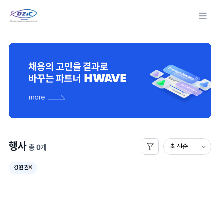
메뉴
행사
총 0개
강원권