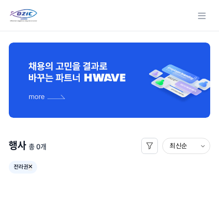
메뉴
행사
총 0개
전라권