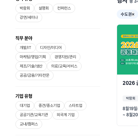
행사
총 3
박람회
설명회
컨퍼런스
수도권
강연/세미나
직무 분야
개발/IT
디자인/미디어
마케팅/영업/기획
경영지원/관리
제조/기술/생산
의료/교육/서비스
공공/금융/기타전문
2026
기업 유형
박람회
대기업
중견/중소기업
스타트업
8월19일
~ 8월2
공공기관/교육기관
외국계 기업
교내/캠퍼스